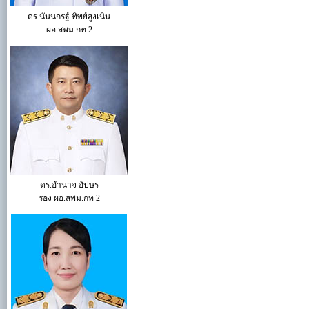
ดร.นันนกรฐ์ ทิพย์สูงเนิน
ผอ.สพม.กท 2
ดร.อำนาจ อัปษร
รอง ผอ.สพม.กท 2