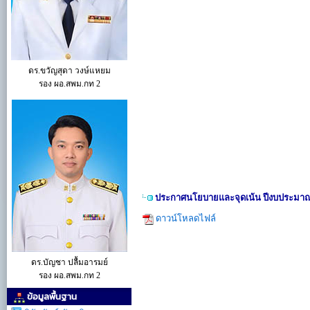
ดร.ขวัญสุดา วงษ์แหยม
รอง ผอ.สพม.กท 2
ประกาศนโยบายและจุดเน้น ปีงบประมาณ
ดาวน์โหลดไฟล์
ดร.บัญชา ปลื้มอารมย์
รอง ผอ.สพม.กท 2
ข้อมูลพื้นฐาน