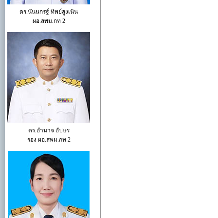
ดร.นันนกรฐ์ ทิพย์สูงเนิน
ผอ.สพม.กท 2
ดร.อำนาจ อัปษร
รอง ผอ.สพม.กท 2