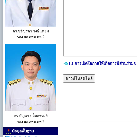
ดร.ขวัญสุดา วงษ์แหยม
รอง ผอ.สพม.กท 2
1.1 การเปิดโอกาสให้เกิดการมีส่วนร่ว
ดาวน์โหลดไฟล์
ดร.บัญชา ปลื้มอารมย์
รอง ผอ.สพม.กท 2
ข้อมูลพื้นฐาน