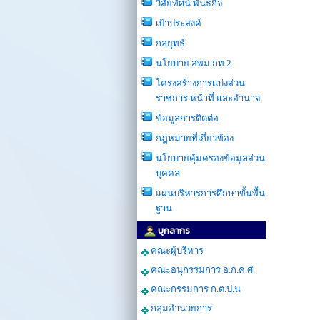
วิสัยทัศน์ พันธกิจ
เป้าประสงค์
กลยุทธ์
นโยบาย สพม.กท 2
โครงสร้างการเเบ่งส่วน
ราชการ หน้าที่ และอำนาจ
ข้อมูลการติดต่อ
กฎหมายที่เกี่ยวข้อง
นโยบายคุ้มครองข้อมูลส่วน
บุคคล
แผนบริหารการศึกษาขั้นพื้น
ฐาน
บุคลากร
คณะผู้บริหาร
คณะอนุกรรมการ อ.ก.ค.ศ.
คณะกรรมการ ก.ต.ป.น
กลุ่มอำนวยการ