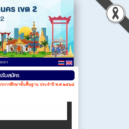
่อเรา
ารรับสมัคร
ารการศึกษาขั้นพื้นฐาน ประจำปี พ.ศ.๒๕๖๘