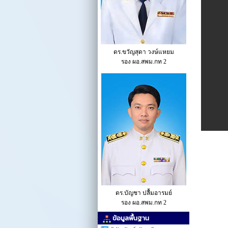
ดร.ขวัญสุดา วงษ์แหยม
รอง ผอ.สพม.กท 2
ดร.บัญชา ปลื้มอารมย์
รอง ผอ.สพม.กท 2
ข้อมูลพื้นฐาน