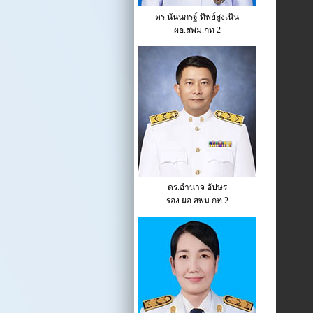
ดร.นันนกรฐ์ ทิพย์สูงเนิน
ผอ.สพม.กท 2
ดร.อำนาจ อัปษร
รอง ผอ.สพม.กท 2