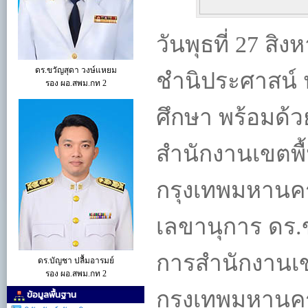
วันพุธที่ 27 ส
ดร.ขวัญสุดา วงษ์แหยม
ชำนิประศาสน์ 
รอง ผอ.สพม.กท 2
ศึกษา พร้อมด้
สำนักงานเขตพื้
กรุงเทพมหานค
เลขานุการ ดร.
การสำนักงานเข
ดร.บัญชา ปลื้มอารมย์
รอง ผอ.สพม.กท 2
กรุงเทพมหานคร
ข้อมูลพื้นฐาน