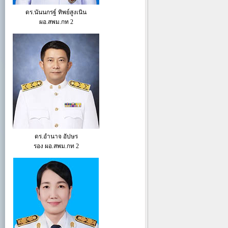
ดร.นันนกรฐ์ ทิพย์สูงเนิน
ผอ.สพม.กท 2
ดร.อำนาจ อัปษร
รอง ผอ.สพม.กท 2